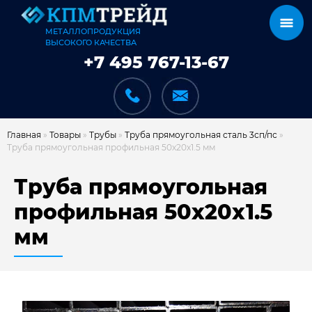
МЕТАЛЛОПРОДУКЦИЯ
ВЫСОКОГО КАЧЕСТВА
+7 495 767-13-67
Главная
»
Товары
»
Трубы
»
Труба прямоугольная сталь 3сп/пс
»
Труба прямоугольная профильная 50х20х1.5 мм
КАТАЛОГ
Труба прямоугольная
профильная 50х20х1.5
мм
КАРКАСЫ
КАК МЫ РАБОТАЕМ
ДОСТАВКА И ОПЛАТА