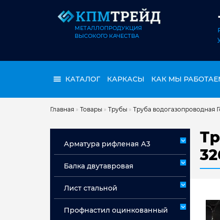
МЕТАЛЛОПРОДУКЦИЯ
ВЫСОКОГО КАЧЕСТВА
КАТАЛОГ
КАРКАСЫ
КАК МЫ РАБОТАЕ
Главная
»
Товары
»
Трубы
»
Труба водогазопроводная Г
Тр
Арматура рифленая А3
32
Арматура А3 немерная
Балка двутавровая
Арматура мерная А3
Лист стальной
Лист горячекатаный ст 3сп/пс
Профнастил оцинкованный