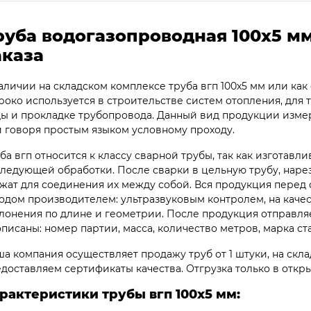
руба водогазопроводная 100х5 мм
аказа
аличии на складском комплексе труба вгп 100х5 мм или как
око используется в строительстве систем отопления, для
ы и прокладке трубопровода. Данный вид продукции измер
 говоря простым языком условному проходу.
ба вгп относится к классу сварной трубы, так как изготавли
ледующей обработки. После сварки в цельную трубу, нарез
жат для соединения их между собой. Вся продукция перед 
одом производителем: ультразвуковым контролем, на качес
лонения по длине и геометрии. После продукция отправляет
писаны: номер партии, масса, количество метров, марка ст
а компания осуществляет продажу труб от 1 штуки, на склад
доставляем сертификаты качества. Отгрузка только в откр
рактеристики трубы вгп 100х5 мм: