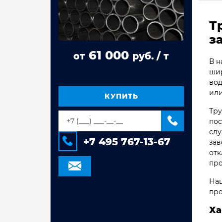
Труба стальная ВГП
Т
Труба квадратная сталь 3сп/пс
з
Труба прямоугольная сталь 3сп/пс
61 000
от
руб. / т
Труба электросварная Гост 10704,
В н
10705
шир
вод
Труба оцинкованная
электросварная
или
КУПИТЬ
Труба стальная электросварная
Тру
пос
слу
+7 495 767-13-67
зав
отк
про
Наш
пре
Ха