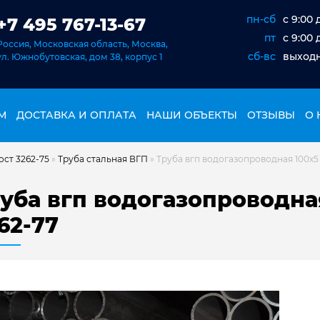
пн-сб
c 9:00 
+7 495 767-13-67
пт
c 9:00 
Россия, Московская область, Москва,
сб-вс
выход
ул. Южнобутовская, дом 38, корпус 1
М
ДОСТАВКА И ОПЛАТА
НАШИ ОБЪЕКТЫ
ОТЗЫВЫ
О 
ост 3262-75
»
Труба стальная ВГП
»
Труба вгп водогазопроводная 100х5 
уба вгп водогазопроводная
62-77