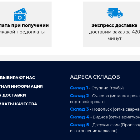
лата при получении
Экспресс доставка
икакой предоплаты
доставим заказ за 420
минут
АДРЕСА СКЛАДОВ
 ВЫБИРАЮТ НАС
ТНАЯ ИНФОРМАЦИЯ
Склад 1
- Ступино (трубы)
Я ДОСТАВКИ
Склад 2
- Очаково (металлопрокат
сортовой прокат)
ИКАТЫ КАЧЕСТВА
Склад 3
- Подольск (сетка сварна
Склад 4
- Видное (сетка арматурн
Склад 5
- Дзержинский (Произво
изготовление каркасов)