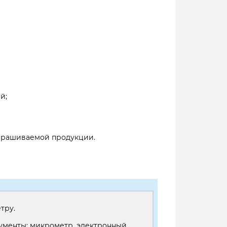
й;
запрашиваемой продукции.
тру.
рументы: микрометр, электронный