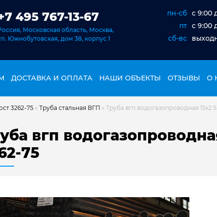
пн-сб
c 9:00 
+7 495 767-13-67
пт
c 9:00 
Россия, Московская область, Москва,
сб-вс
выход
ул. Южнобутовская, дом 38, корпус 1
М
ДОСТАВКА И ОПЛАТА
НАШИ ОБЪЕКТЫ
ОТЗЫВЫ
О 
ост 3262-75
»
Труба стальная ВГП
»
Труба вгп водогазопроводная 15х2.5
уба вгп водогазопроводная
62-75