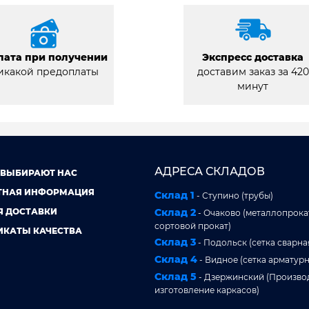
лата при получении
Экспресс доставка
икакой предоплаты
доставим заказ за 420
минут
АДРЕСА СКЛАДОВ
 ВЫБИРАЮТ НАС
ТНАЯ ИНФОРМАЦИЯ
Склад 1
- Ступино (трубы)
Я ДОСТАВКИ
Склад 2
- Очаково (металлопрокат
сортовой прокат)
ИКАТЫ КАЧЕСТВА
Склад 3
- Подольск (сетка сварна
Склад 4
- Видное (сетка арматурн
Склад 5
- Дзержинский (Произво
изготовление каркасов)