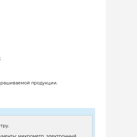
;
запрашиваемой продукции.
тру.
рументы: микрометр, электронный