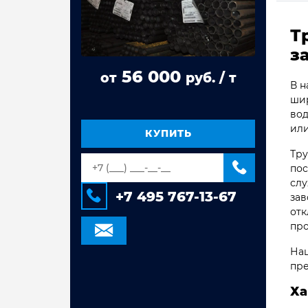
Труба стальная ВГП
Т
Труба квадратная сталь 3сп/пс
з
Труба прямоугольная сталь 3сп/пс
56 000
от
руб. / т
Труба электросварная Гост 10704,
В н
10705
шир
вод
Труба оцинкованная
электросварная
или
КУПИТЬ
Труба стальная электросварная
Тру
пос
слу
+7 495 767-13-67
зав
отк
про
Наш
пре
Ха