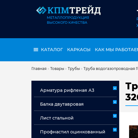
МЕТАЛЛОПРОДУКЦИЯ
ВЫСОКОГО КАЧЕСТВА
КАТАЛОГ
КАРКАСЫ
КАК МЫ РАБОТАЕ
Главная
»
Товары
»
Трубы
»
Труба водогазопроводная Г
Тр
Арматура рифленая А3
32
Арматура А3 немерная
Балка двутавровая
Арматура мерная А3
Лист стальной
Лист горячекатаный ст 3сп/пс
Профнастил оцинкованный