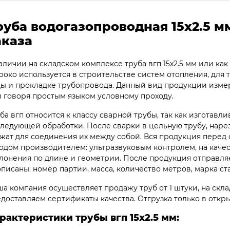
руба водогазопроводная 15х2.5 мм
аказа
аличии на складском комплексе труба вгп 15х2.5 мм или ка
око используется в строительстве систем отопления, для
ы и прокладке трубопровода. Данный вид продукции измер
 говоря простым языком условному проходу.
ба вгп относится к классу сварной трубы, так как изготавли
ледующей обработки. После сварки в цельную трубу, нарез
жат для соединения их между собой. Вся продукция перед 
одом производителем: ультразвуковым контролем, на качес
лонения по длине и геометрии. После продукция отправляет
писаны: номер партии, масса, количество метров, марка ст
а компания осуществляет продажу труб от 1 штуки, на склад
доставляем сертификаты качества. Отгрузка только в откр
рактеристики трубы вгп 15х2.5 мм: