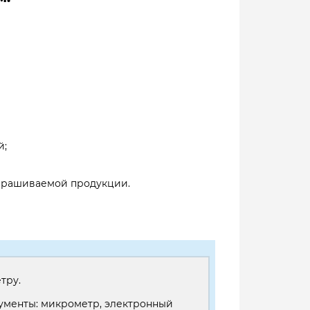
й;
запрашиваемой продукции.
тру.
рументы: микрометр, электронный