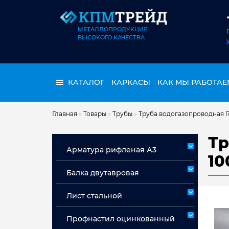
МЕТАЛЛОПРОДУКЦИЯ
ВЫСОКОГО КАЧЕСТВА
КАТАЛОГ
КАРКАСЫ
КАК МЫ РАБОТАЕ
Главная
»
Товары
»
Трубы
»
Труба водогазопроводная Г
Тр
Арматура рифленая А3
10
Арматура А3 немерная
Балка двутавровая
Арматура мерная А3
Лист стальной
Лист горячекатаный ст 3сп/пс
Профнастил оцинкованный