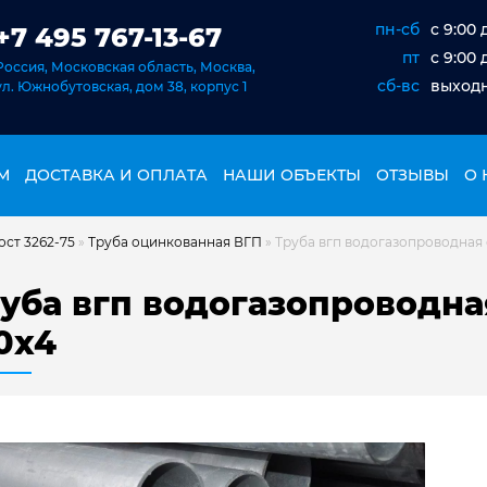
пн-сб
c 9:00 
+7 495 767-13-67
пт
c 9:00 
Россия, Московская область, Москва,
сб-вс
выход
ул. Южнобутовская, дом 38, корпус 1
М
ДОСТАВКА И ОПЛАТА
НАШИ ОБЪЕКТЫ
ОТЗЫВЫ
О 
ост 3262-75
»
Труба оцинкованная ВГП
»
Труба вгп водогазопроводная
уба вгп водогазопроводн
0х4