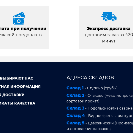
лата при получении
Экспресс доставка
икакой предоплаты
доставим заказ за 420
минут
АДРЕСА СКЛАДОВ
 ВЫБИРАЮТ НАС
ТНАЯ ИНФОРМАЦИЯ
Склад 1
- Ступино (трубы)
Я ДОСТАВКИ
Склад 2
- Очаково (металлопрокат
сортовой прокат)
ИКАТЫ КАЧЕСТВА
Склад 3
- Подольск (сетка сварна
Склад 4
- Видное (сетка арматурн
Склад 5
- Дзержинский (Произво
изготовление каркасов)