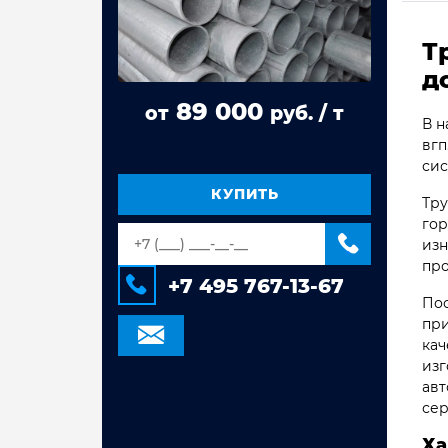
Труба стальная ВГП
Т
Труба квадратная сталь 3сп/пс
д
Труба прямоугольная сталь 3сп/пс
89 000
от
руб. / т
Труба электросварная Гост 10704,
В н
10705
вгп
сис
Труба оцинкованная
электросварная
КУПИТЬ
Тру
Труба стальная электросварная
гор
изн
про
+7 495 767-13-67
Пос
при
кач
изг
авт
сер
Ха