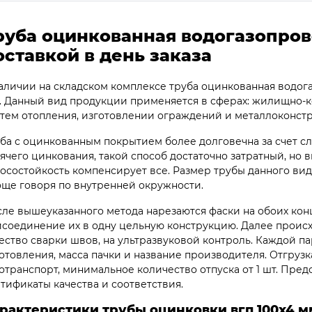
руба оцинкованная водогазопров
оставкой в день заказа
аличии на складском комплексе труба оцинкованная водога
. Данный вид продукции применяется в сферах: жилищно-к
тем отопления, изготовлении ограждений и металлоконстр
ба с оцинкованным покрытием более долговечна за счет сл
ячего цинкования, такой способ достаточно затратный, но 
осостойкость компенсирует все. Размер трубы данного вид
ще говоря по внутренней окружности.
ле вышеуказанного метода нарезаются фаски на обоих кон
соединение их в одну цельную конструкцию. Далее происхо
ество сварки швов, на ультразвуковой контроль. Каждой п
отовления, масса пачки и название производителя. Отгруз
отранспорт, минимальное количество отпуска от 1 шт. Пред
тификаты качества и соответствия.
рактеристики трубы оцинковки вгп 100х4 м