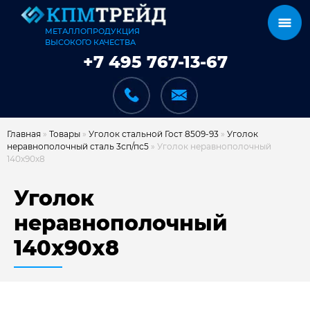
МЕТАЛЛОПРОДУКЦИЯ
ВЫСОКОГО КАЧЕСТВА
+7 495 767-13-67
Главная
»
Товары
»
Уголок стальной Гост 8509-93
»
Уголок
неравнополочный сталь 3сп/пс5
»
Уголок неравнополочный
140х90х8
КАТАЛОГ
Уголок
неравнополочный
140х90х8
КАРКАСЫ
КАК МЫ РАБОТАЕМ
ДОСТАВКА И ОПЛАТА