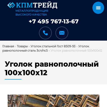
МЕТАЛЛОПРОДУКЦИЯ
ВЫСОКОГО КАЧЕСТВА
+7 495 767-13-67
Главная
»
Товары
»
Уголок стальной Гост 8509-93
»
Уголок
равнополочный сталь 3сп/пс5
»
Уголок равнополочный 100х100х12
КАТАЛОГ
Уголок равнополочный
100х100х12
КАРКАСЫ
КАК МЫ РАБОТАЕМ
ДОСТАВКА И ОПЛАТА