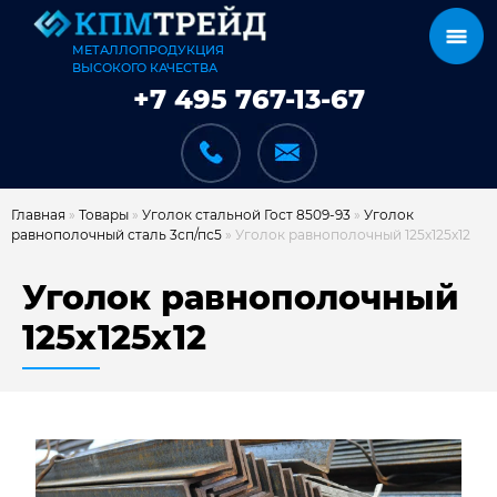
МЕТАЛЛОПРОДУКЦИЯ
ВЫСОКОГО КАЧЕСТВА
+7 495 767-13-67
Главная
»
Товары
»
Уголок стальной Гост 8509-93
»
Уголок
равнополочный сталь 3сп/пс5
»
Уголок равнополочный 125х125х12
КАТАЛОГ
Уголок равнополочный
125х125х12
КАРКАСЫ
КАК МЫ РАБОТАЕМ
ДОСТАВКА И ОПЛАТА