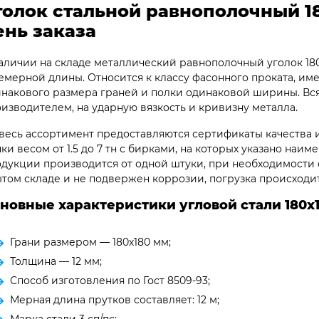
голок стальной равнополочный 18
ень заказа
аличии на складе металлический равнополочный уголок 180
емерной длины. Относится к классу фасонного проката, име
накового размера граней и полки одинаковой ширины. Вс
изводителем, на ударную вязкость и кривизну металла.
весь ассортимент предоставляются сертификаты качества и
ки весом от 1.5 до 7 тн с бирками, на которых указано наим
дукции производится от одной штуки, при необходимости о
том складе и не подвержен коррозии, погрузка происходи
новные характеристики угловой стали 180х1
Грани размером — 180х180 мм;
Толщина — 12 мм;
Способ изготовления по Гост 8509-93;
Мерная длина прутков составляет: 12 м;