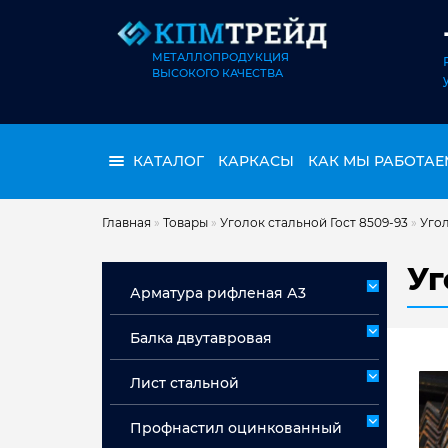
МЕТАЛЛОПРОДУКЦИЯ
ВЫСОКОГО КАЧЕСТВА
КАТАЛОГ
КАРКАСЫ
КАК МЫ РАБОТАЕ
Главная
»
Товары
»
Уголок стальной Гост 8509-93
»
Угол
Уг
Арматура рифленая А3
Арматура А3 немерная
Балка двутавровая
Арматура мерная А3
Лист стальной
Лист горячекатаный ст 3сп/пс
Профнастил оцинкованный