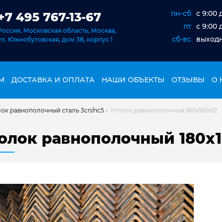
пн-сб
c 9:00 
+7 495 767-13-67
пт
c 9:00 
Россия, Московская область, Москва,
сб-вс
выход
ул. Южнобутовская, дом 38, корпус 1
М
ДОСТАВКА И ОПЛАТА
НАШИ ОБЪЕКТЫ
ОТЗЫВЫ
О 
ок равнополочный сталь 3сп/пс5
»
Уголок равнополочный 180х180х12
олок равнополочный 180х1