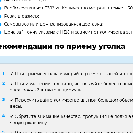
Марка стали 3 сп/пс;
Вес 1м составляет 33.12 кг. Количество метров в тонне – 30.
Резка в размер;
Самовывоз или централизованная доставка;
Цена за 1 тонну указана с НДС и зависит от количества 
екомендации по приему уголка
✔ При приеме уголка измеряйте размер граней и тол
✔ При измерении толщины, используйте более точные
электронный штангель циркуль.
✔ Пересчитывайте количество шт, при большом объем
весы.
✔ Обратите внимание качество, продукция не должна 
явную ржавчину.
✔ Расхождение теоретического и фактического веса, н