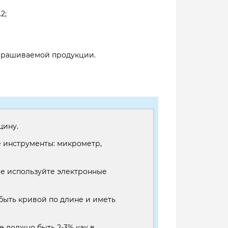
2;
запрашиваемой продукции.
щину.
 инструменты: микрометр,
е используйте электронные
быть кривой по длине и иметь
е должно быть 2-3% как в