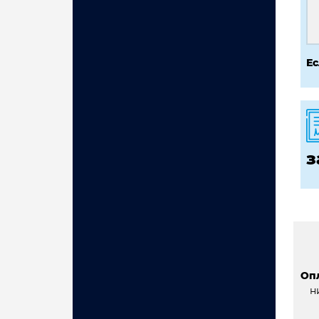
Ес
з
Оп
н