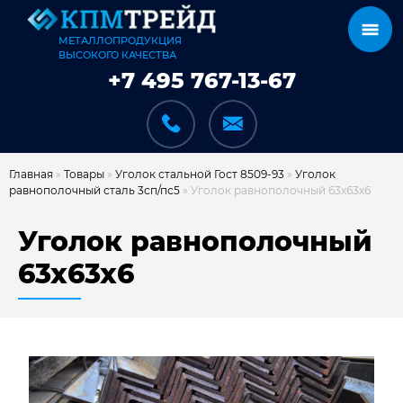
МЕТАЛЛОПРОДУКЦИЯ
ВЫСОКОГО КАЧЕСТВА
+7 495 767-13-67
Главная
»
Товары
»
Уголок стальной Гост 8509-93
»
Уголок
равнополочный сталь 3сп/пс5
»
Уголок равнополочный 63х63х6
КАТАЛОГ
Уголок равнополочный
63х63х6
КАРКАСЫ
КАК МЫ РАБОТАЕМ
ДОСТАВКА И ОПЛАТА