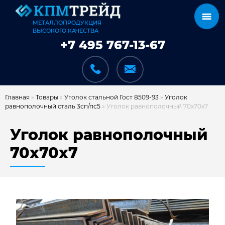
МЕТАЛЛОПРОДУКЦИЯ
ВЫСОКОГО КАЧЕСТВА
+7 495 767-13-67
Главная
»
Товары
»
Уголок стальной Гост 8509-93
»
Уголок
равнополочный сталь 3сп/пс5
»
Уголок равнополочный 70х70х7
КАТАЛОГ
Уголок равнополочный
70х70х7
КАРКАСЫ
КАК МЫ РАБОТАЕМ
ДОСТАВКА И ОПЛАТА