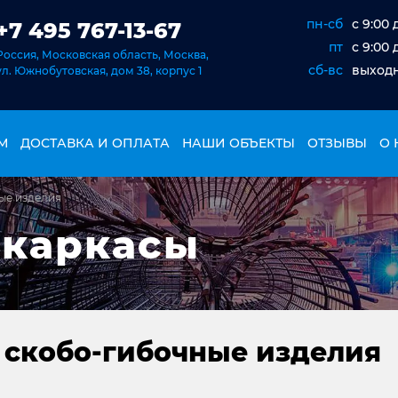
пн-сб
c 9:00 
+7 495 767-13-67
пт
c 9:00 
Россия, Московская область, Москва,
сб-вс
выход
ул. Южнобутовская, дом 38, корпус 1
М
ДОСТАВКА И ОПЛАТА
НАШИ ОБЪЕКТЫ
ОТЗЫВЫ
О 
ые изделия
 каркасы
 скобо-гибочные изделия