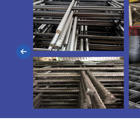
Удобная транспортировка.
3 ра
Существует три основные разновидности ско
Строительная скоба;
Уголок;
Хомуты.
Скоба из арматуры является самым распрос
конструкций. Это универсальная деталь, кот
соответствующего диаметра. При производ
правила. Необходимо правильно подобрать р