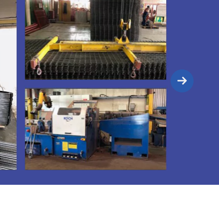
ентов
 строительство:
личных элементов несущих металлических
зготавливается скоба из арматурного прутка
ыдержать все прилагаемые к ней нагрузки.