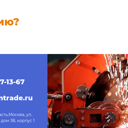
ию?
7-13-67
trade.ru
сть,Москва, ул.
дом 38, корпус 1