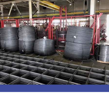
зновидности скобо-гибочных элем
бо-гибочных элементов, без которых не обходится ни одно
траненным изделием. Применяется она для стягивания раз
орая может использоваться практически во всех случаях. И
стве соблюдаются все нормы и
адиус изгиба и толщину сечения, чтобы изделие смогло в