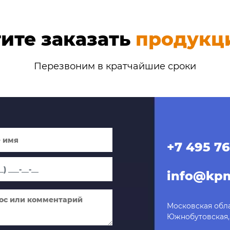
ите заказать
продукц
Перезвоним в кратчайшие сроки
+7 495 76
info@kpm
Московская обла
Южнобутовская, 