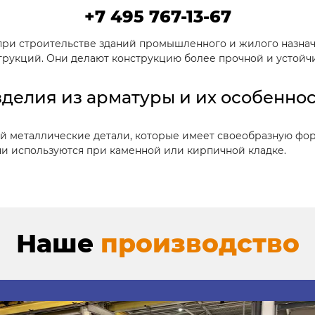
+7 495 767-13-67
ри строительстве зданий промышленного и жилого назнач
рукций. Они делают конструкцию более прочной и устойчи
делия из арматуры и их особенно
й металлические детали, которые имеет своеобразную фор
ни используются при каменной или кирпичной кладке.
ры:
 сборке каркасов, так как нет необходимости резать арма
Наше
производство
о и точно выполнить монтажные работы;
а строительном объекте, в результате чего уменьшаются в
ррозионным слоем, поэтому полностью исключается появле
ладах открытого типа;