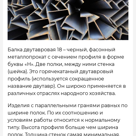
НАШИ ОБЪЕКТЫ
ОТЗЫВЫ
О НАС
БЛОГ
Балка двутавровая 18 – черный, фасонный
металлопрокат с сечением профиля в форме
КОНТАКТЫ
буквы «Н». Две полки, между ними стенка
(шейка). Это горячекатаный двутавровый
профиль (используется сокращенное
название двутавр). Он широко применяется в
различных отраслях народного хозяйства.
Изделия с параллельными гранями равных по
ширине полок. По их соотношению и
условиям работы относится к нормальному
типу. Высота профиля больше чем ширина
полок. Толщина стенок самая минимальная.