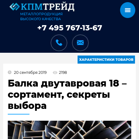
МЕТАЛЛОПРОДУКЦИЯ
ВЫСОКОГО КАЧЕСТВА
+7 495 767-13-67
ХАРАКТЕРИСТИКИ ТОВАРОВ
20 сентября 2019
2198
КАТАЛОГ
Балка двутавровая 18 –
сортамент, секреты
выбора
КАРКАСЫ
КАК МЫ РАБОТАЕМ
ДОСТАВКА И ОПЛАТА