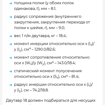
толщина полки (у обоих полок
одинакова, t), мм – 8.1;
радиус сопряжения (внутреннего
закругления, закругления перехода от
полки к шейке, r), мм – 9.0;
вес 1 п/м двутавра, кг – 18.4;
момент инерции относительно оси х (I
)/
x
4
у (I
), см
– 1290.0/82.6;
y
момент сопротивления относительно
оси х (W
)/у (W
), см³ – 143.0/18.4;
x
y
статический момент полусечения
относительно оси х (S
), см³ – 81.4;
x
радиус инерции относительно оси х (i
)/
x
у (i
), см – 74.2/18.8.
y
Двутавр 18 должен подбираться для несущих