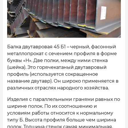
НАШИ ОБЪЕКТЫ
ОТЗЫВЫ
О НАС
БЛОГ
Балка двутавровая 45 Б1 – черный, фасонный
металлопрокат с сечением профиля в форме
КОНТАКТЫ
буквы «Н». Две полки, между ними стенка
(шейка). Это горячекатаный двутавровый
профиль (используется сокращенное
название двутавр). Он широко применяется в
различных отраслях народного хозяйства.
Изделия с параллельными гранями равных по
ширине полок. По их соотношению и
условиям работы относится к нормальному
типу Б. Высота профиля больше чем ширина
полок. Толщина стенок самая минимальная.