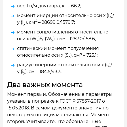
вес 1 п/м двутавра, кг – 66.2;
момент инерции относительно оси х (I
)/
x
4
у (I
), см
– 28699.0/1579.7;
y
момент сопротивления относительно
оси х (W
)/у (W
), см³ – 1287.0/158.6;
x
y
статический момент полусечения
относительно оси х (S
), см³ – 725.1;
x
радиус инерции относительно оси х (i
)/
x
у (i
), см – 184.5/43.3.
y
Два важных момента
Момент первый. Обозначенные параметры
указаны в поправке к ГОСТ Р 57837-2017 от
15.05.2018. В самом документе значения по
некоторым позициям отличаются. Момент
второй. Учитывайте, что обозначенные