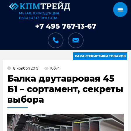
МЕТАЛЛОПРОДУКЦИЯ
ВЫСОКОГО КАЧЕСТВА
+7 495 767-13-67
ХАРАКТЕРИСТИКИ ТОВАРОВ
8 ноября 2019
10674
КАТАЛОГ
Балка двутавровая 45
Б1 – сортамент, секреты
выбора
КАРКАСЫ
КАК МЫ РАБОТАЕМ
ДОСТАВКА И ОПЛАТА