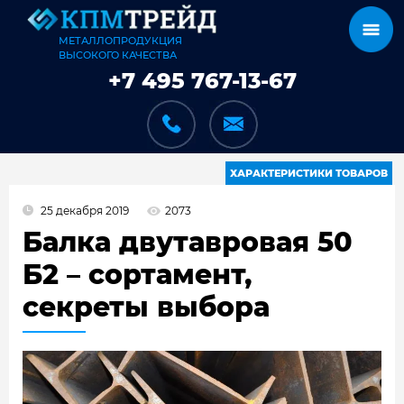
МЕТАЛЛОПРОДУКЦИЯ
ВЫСОКОГО КАЧЕСТВА
+7 495 767-13-67
ХАРАКТЕРИСТИКИ ТОВАРОВ
25 декабря 2019
2073
КАТАЛОГ
Балка двутавровая 50
Б2 – сортамент,
секреты выбора
КАРКАСЫ
КАК МЫ РАБОТАЕМ
ДОСТАВКА И ОПЛАТА