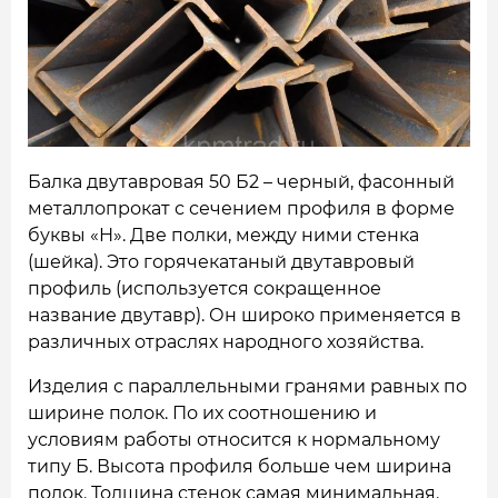
НАШИ ОБЪЕКТЫ
ОТЗЫВЫ
О НАС
БЛОГ
Балка двутавровая 50 Б2 – черный, фасонный
металлопрокат с сечением профиля в форме
КОНТАКТЫ
буквы «Н». Две полки, между ними стенка
(шейка). Это горячекатаный двутавровый
профиль (используется сокращенное
название двутавр). Он широко применяется в
различных отраслях народного хозяйства.
Изделия с параллельными гранями равных по
ширине полок. По их соотношению и
условиям работы относится к нормальному
типу Б. Высота профиля больше чем ширина
полок. Толщина стенок самая минимальная.