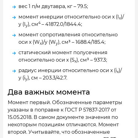
вес 1 п/м двутавра, кг – 79.5;
момент инерции относительно оси х (I
)/
x
4
у (I
), см
– 41872.0/1844.4;
y
момент сопротивления относительно
оси х (W
)/у (W
), см³ – 1688.4/185.4;
x
y
статический момент полусечения
относительно оси х (S
), см³ – 937.3;
x
радиус инерции относительно оси х (i
)/
x
у (i
), см – 203.3/42.7.
y
Два важных момента
Момент первый. Обозначенные параметры
указаны в поправке к ГОСТ Р 57837-2017 от
15.05.2018. В самом документе значения по
некоторым позициям отличаются. Момент
второй. Учитывайте, что обозначенные