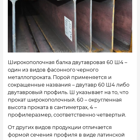
НАШИ ОБЪЕКТЫ
ОТЗЫВЫ
О НАС
БЛОГ
Широкополочная балка двутавровая 60 Ш4 –
КОНТАКТЫ
один из видов фасонного черного
металлопроката. Порой применяется и
сокращенные названия – двутавр 60 Ш4 либо
двутавровый профиль.
Ш указывает на то, что
прокат широкополочный. 60 – округленная
высота проката в сантиметрах, 4 –
профилеразмер, соответственно четвертый.
От других видов продукции отличается
формой сечения профиля в виде латинской