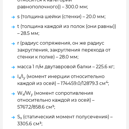
равнополочного)) – 300.0 мм;
s (толщина шейки (стенки) – 20.0 мм;
t (толщина каждой из полок (они равны))
– 28.5 мм;
r (радиус сопряжения, он же радиус
закругления, закругления перехода от
стенки к полке) – 28.0 мм;
масса 1 п/м двутавровой балки – 225.6 кг;
I
/I
(момент инерции относительно
x
y
4
каждой из осей) – 174459.0/12879.3 см
;
W
/W
(момент сопротивления
x
y
относительно каждой из осей) –
5767.2/858.6 см³;
S
(статический момент полусечения) –
x
3305.6 см³;