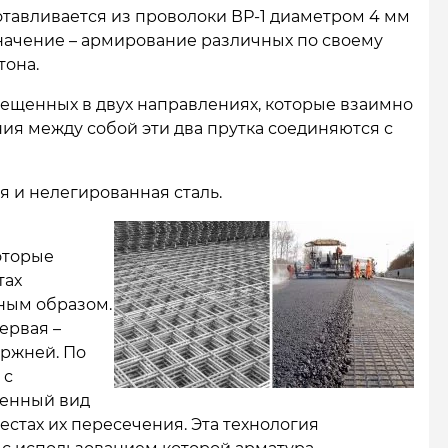
отавливается из проволоки ВР-1 диаметром 4 мм
значение – армирование различных по своему
тона.
ещенных в двух направлениях, которые взаимно
ия между собой эти два прутка соединяются с
я и нелегированная сталь.
оторые
тах
ным образом.
ервая –
ержней. По
 с
ленный вид
естах их пересечения. Эта технология