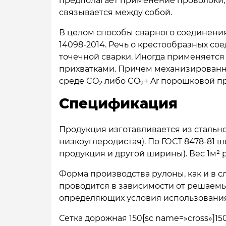
предполагает применение проволоки,
связывается между собой.
В целом способы сварного соединения,
14098-2014. Речь о крестообразных с
точечной сварки. Иногда применяется
прихватками. Причем механизированна
среде CO
либо CO
+ Ar порошковой п
2
2
Спецификация
Продукция изготавливается из стально
низкоуглеродистая). По ГОСТ 8478-81 ш
продукция и другой ширины). Вес 1м² ра
Форма производства рулоны, как и в с
проводится в зависимости от решаемы
определяющих условия использования
Сетка дорожная 150[sc name=»cross»]1