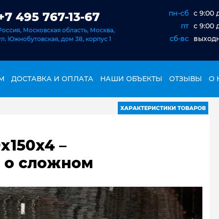
пн-сб
c 9:00 
+7 495 767-13-67
пт
c 9:00 
Россия, Московская область, Москва,
сб-вс
выход
ул. Южнобутовская, дом 38, корпус 1
М
ДОСТАВКА И ОПЛАТА
НАШИ ОБЪЕКТЫ
ОТЗЫВЫ
О 
ХАРАКТЕРИСТИКИ ТОВАРОВ
x150x4 –
 о сложном