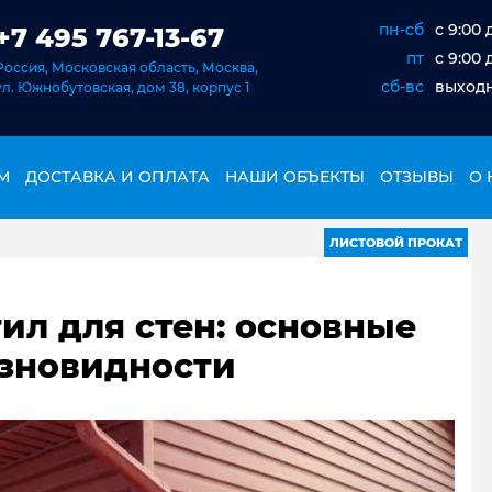
пн-сб
c 9:00 
+7 495 767-13-67
пт
c 9:00 
Россия, Московская область, Москва,
сб-вс
выход
ул. Южнобутовская, дом 38, корпус 1
М
ДОСТАВКА И ОПЛАТА
НАШИ ОБЪЕКТЫ
ОТЗЫВЫ
О 
ЛИСТОВОЙ ПРОКАТ
ил для стен: основные
азновидности