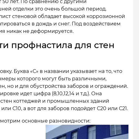
 50 лет. По сравнению с другими
ней отделки это очень большой период.
ист стеновой обладает высокой коррозионной
атироваться в дождь и снег. Под воздействием
ия никак не деформируется.
ти профнастила для стен
ку. Буква «С» в названии указывает на то, что
азмеры которого могут быть различными,
ен, но и для обустройства заборов и ограждений.
вке идет цифра (8,10,12,14 и т.д.). Она
и стен коттеджей и промышленных зданий
ли С10, а вот для заборов подойдет С20 или С21.
смотрим основные разновидности: