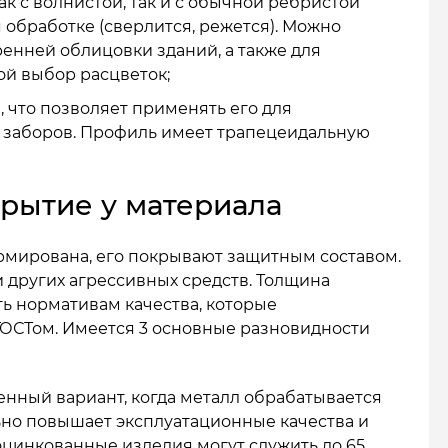
ак с волнистой, так и с обычной ребристой
 обработке (сверлится, режется). Можно
енней облицовки зданий, а также для
ой выбор расцветок;
, что позволяет применять его для
х заборов. Профиль имеет трапецеидальную
крытие у материала
ормирована, его покрывают защитным составом.
и других агрессивных средств. Толщина
ть нормативам качества, которые
ОСТом. Имеется 3 основные разновидности
енный вариант, когда металл обрабатывается
ьно повышает эксплуатационные качества и
оцинкованные изделия могут служить до 65