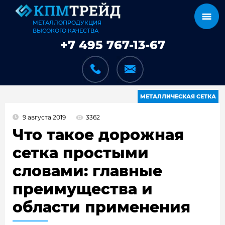
МЕТАЛЛОПРОДУКЦИЯ
ВЫСОКОГО КАЧЕСТВА
+7 495 767-13-67
МЕТАЛЛИЧЕСКАЯ СЕТКА
9 августа 2019
3362
КАТАЛОГ
Что такое дорожная
сетка простыми
словами: главные
КАРКАСЫ
преимущества и
области применения
КАК МЫ РАБОТАЕМ
ДОСТАВКА И ОПЛАТА