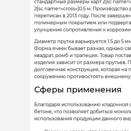
стандартные размеры карт 2[sc name=»cro
2[sc name=»cross»]0.5 м. Производство
переписан в 2013 году. После заверш
полимерным покрытием или подвергат
улучшения сопротивления к коррозии 
Диаметр прутка варьируется 1.5 до 5 мм
Форма ячеек бывает разная, однако 
квадрат, ромб и трапеция. Товар поста
изделия зависит от размера прутьев. 
долговечная конструкция, которая на
сооружению противостоять внешнему
Сферы применения
Благодаря использованию кладочной 
бетоне, что позволяет добиться моно
использования продукции данного вид