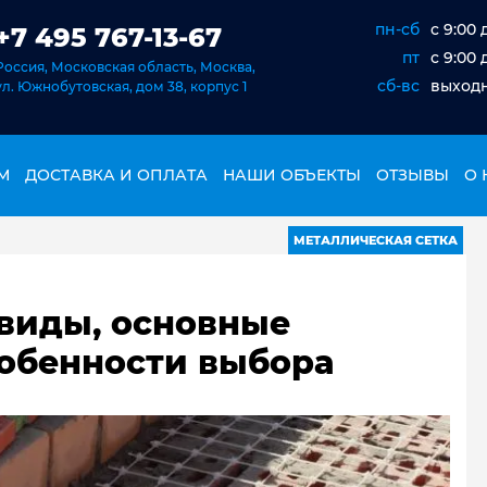
пн-сб
c 9:00 
+7 495 767-13-67
пт
c 9:00 
Россия, Московская область, Москва,
сб-вс
выход
ул. Южнобутовская, дом 38, корпус 1
М
ДОСТАВКА И ОПЛАТА
НАШИ ОБЪЕКТЫ
ОТЗЫВЫ
О 
МЕТАЛЛИЧЕСКАЯ СЕТКА
 виды, основные
обенности выбора