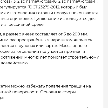
ss»]3, 2[sc name=»cross»]6, 2[sc name=»cross»]1,
 регулируется ГОСТ 23279-2012, который был
ения изготовления готовый продукт покрывается
ься оцинковке. Цинкование используется для
и агрессивной среде.
, а размер ячеек составляет от 5 до 200 мм.
самым распространённым вариантом является
вляется в рулонах или картах. Масса одного
После изготовления получается прочная и
 протяжении многих лет помогает строительному
 воздействию.
сетки можно избежать появления трещин на
литной поверхности. Основные сферы
а: