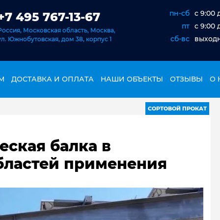
пн-сб
c 9:00 
+7 495 767-13-67
пт
c 9:00 
Россия, Московская область, Москва,
сб-вс
выход
ул. Южнобутовская, дом 38, корпус 1
М
ДОСТАВКА И ОПЛАТА
НАШИ ОБЪЕКТЫ
ОТЗЫВЫ
О 
СОРТОВОЙ ПРОКАТ
еская балка в
областей применения