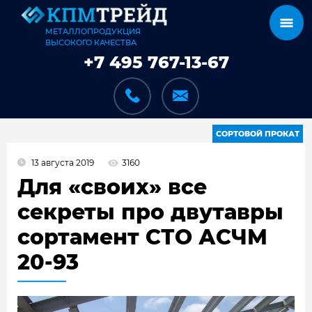
МЕТАЛЛОПРОДУКЦИЯ
ВЫСОКОГО КАЧЕСТВА
+7 495 767-13-67
СОРТОВОЙ ПРОКАТ
13 августа 2019
3160
КАТАЛОГ
Для «своих» все
секреты про двутавры
сортамент СТО АСЧМ
КАРКАСЫ
20-93
КАК МЫ РАБОТАЕМ
ДОСТАВКА И ОПЛАТА