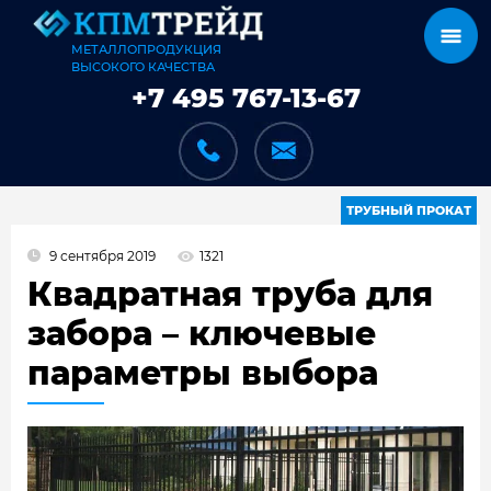
МЕТАЛЛОПРОДУКЦИЯ
ВЫСОКОГО КАЧЕСТВА
+7 495 767-13-67
ТРУБНЫЙ ПРОКАТ
9 сентября 2019
1321
КАТАЛОГ
Квадратная труба для
забора – ключевые
параметры выбора
КАРКАСЫ
КАК МЫ РАБОТАЕМ
ДОСТАВКА И ОПЛАТА