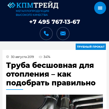
МЕТАЛЛОПРОДУКЦИЯ
ВЫСОКОГО КАЧЕСТВА
+7 495 767-13-67
ТРУБНЫЙ ПРОКАТ
30 августа 2019
3474
КАТАЛОГ
Труба бесшовная для
отопления – как
подобрать правильно
КАРКАСЫ
КАК МЫ РАБОТАЕМ
ДОСТАВКА И ОПЛАТА