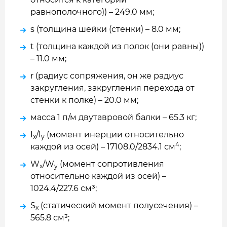
равнополочного)) – 249.0 мм;
s (толщина шейки (стенки) – 8.0 мм;
t (толщина каждой из полок (они равны))
– 11.0 мм;
r (радиус сопряжения, он же радиус
закругления, закругления перехода от
стенки к полке) – 20.0 мм;
масса 1 п/м двутавровой балки – 65.3 кг;
I
/I
(момент инерции относительно
x
y
4
каждой из осей) – 17108.0/2834.1 см
;
W
/W
(момент сопротивления
x
y
относительно каждой из осей) –
1024.4/227.6 см³;
S
(статический момент полусечения) –
x
565.8 см³;