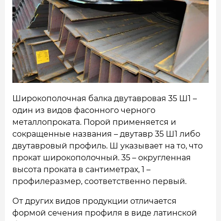
НАШИ ОБЪЕКТЫ
ОТЗЫВЫ
О НАС
БЛОГ
Широкополочная балка двутавровая 35 Ш1 –
КОНТАКТЫ
один из видов фасонного черного
металлопроката. Порой применяется и
сокращенные названия – двутавр 35 Ш1 либо
двутавровый профиль.
Ш указывает на то, что
прокат широкополочный. 35 – округленная
высота проката в сантиметрах, 1 –
профилеразмер, соответственно первый.
От других видов продукции отличается
формой сечения профиля в виде латинской