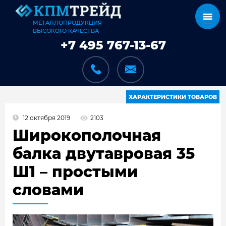
МЕТАЛЛОПРОДУКЦИЯ
ВЫСОКОГО КАЧЕСТВА
+7 495 767-13-67
ХАРАКТЕРИСТИКИ ТОВАРОВ
12 октября 2019
2103
КАТАЛОГ
Широкополочная
балка двутавровая 35
Ш1 – простыми
КАРКАСЫ
словами
КАК МЫ РАБОТАЕМ
ДОСТАВКА И ОПЛАТА