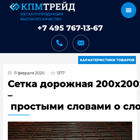
МЕТАЛЛОПРОДУКЦИЯ
ВЫСОКОГО КАЧЕСТВА
+7 495 767-13-67
ХАРАКТЕРИСТИКИ ТОВАРОВ
11 февраля 2020
1377
КАТАЛОГ
Сетка дорожная 200x200
–
простыми словами о сл
КАРКАСЫ
КАК МЫ РАБОТАЕМ
ДОСТАВКА И ОПЛАТА