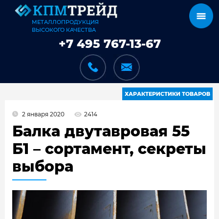
МЕТАЛЛОПРОДУКЦИЯ
ВЫСОКОГО КАЧЕСТВА
+7 495 767-13-67
ХАРАКТЕРИСТИКИ ТОВАРОВ
2 января 2020
2414
КАТАЛОГ
Балка двутавровая 55
Б1 – сортамент, секреты
выбора
КАРКАСЫ
КАК МЫ РАБОТАЕМ
ДОСТАВКА И ОПЛАТА