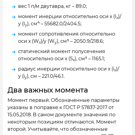
вес 1 п/м двутавра, кг – 89.0;
момент инерции относительно оси х (I
)/
x
4
у (I
), см
– 55682.0/2404.5;
y
момент сопротивления относительно
оси х (W
)/у (W
), см³ – 2050.9/218.6;
x
y
статический момент полусечения
относительно оси х (S
), см³ – 1165.1;
x
радиус инерции относительно оси х (i
)/
x
у (i
), см – 221.0/46.1.
y
Два важных момента
Момент первый. Обозначенные параметры
указаны в поправке к ГОСТ Р 57837-2017 от
15.05.2018. В самом документе значения по
некоторым позициям отличаются. Момент
второй. Учитывайте, что обозначенные