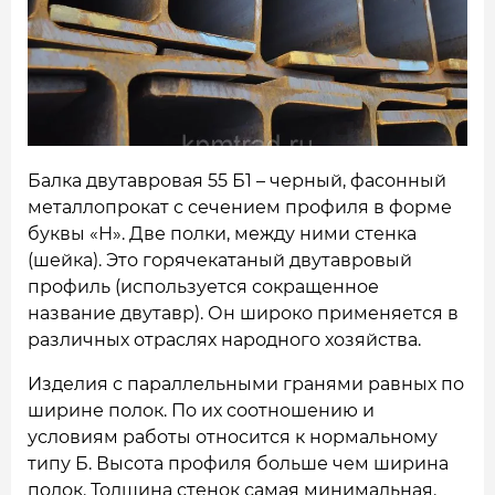
НАШИ ОБЪЕКТЫ
ОТЗЫВЫ
О НАС
БЛОГ
Балка двутавровая 55 Б1 – черный, фасонный
металлопрокат с сечением профиля в форме
КОНТАКТЫ
буквы «Н». Две полки, между ними стенка
(шейка). Это горячекатаный двутавровый
профиль (используется сокращенное
название двутавр). Он широко применяется в
различных отраслях народного хозяйства.
Изделия с параллельными гранями равных по
ширине полок. По их соотношению и
условиям работы относится к нормальному
типу Б. Высота профиля больше чем ширина
полок. Толщина стенок самая минимальная.