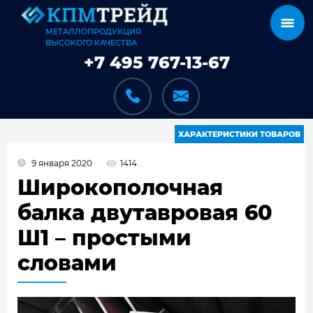
МЕТАЛЛОПРОДУКЦИЯ
ВЫСОКОГО КАЧЕСТВА
+7 495 767-13-67
ХАРАКТЕРИСТИКИ ТОВАРОВ
9 января 2020
1414
КАТАЛОГ
Широкополочная
балка двутавровая 60
Ш1 – простыми
КАРКАСЫ
словами
КАК МЫ РАБОТАЕМ
ДОСТАВКА И ОПЛАТА