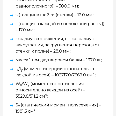
равнополочного)) – 300.0 мм;
s (толщина шейки (стенки) – 12.0 мм;
t (толщина каждой из полок (они равны))
– 17.0 мм;
r (радиус сопряжения, он же радиус
закругления, закругления перехода от
стенки к полке) – 28.0 мм;
масса 1 п/м двутавровой балки – 137.0 кг;
I
/I
(момент инерции относительно
x
y
4
каждой из осей) – 102717.0/7669.0 см
;
W
/W
(момент сопротивления
x
y
относительно каждой из осей) –
3529.8/511.2 см³;
S
(статический момент полусечения) –
x
1981.5 см³;