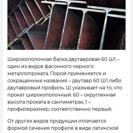
НАШИ ОБЪЕКТЫ
ОТЗЫВЫ
О НАС
БЛОГ
Широкополочная балка двутавровая 60 Ш1 –
КОНТАКТЫ
один из видов фасонного черного
металлопроката. Порой применяется и
сокращенные названия – двутавр 60 Ш1 либо
двутавровый профиль.
Ш указывает на то, что
прокат широкополочный. 60 – округленная
высота проката в сантиметрах, 1 –
профилеразмер, соответственно первый.
От других видов продукции отличается
формой сечения профиля в виде латинской