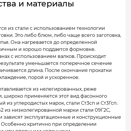
ства и материалы
тся из стали с использованием технологии
овки. Это либо блюм, либо чаще всего заготовка,
тья. Она нагревается до определенной
тичным и хорошо поддается формовке.
нах с использованием валков. Происходит
результате уменьшается поперечное сечение
личивается длина. После окончания прокатки
лаждение, порой и ускоренное.
готавливается из нелегированных, реже
и, широко применяется этот вид фасонного
 из углеродистых марок, стали Ст3сп и Ст3Гсп.
Б2 из низколегированной марки стали 09Г2С,
ли зависят эксплуатационные и конструкционные
ь. Особенно критично при определении