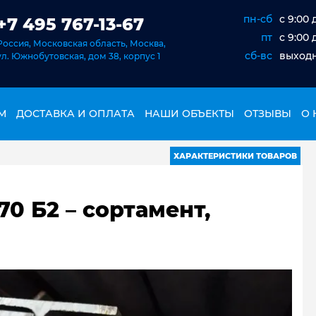
пн-сб
c 9:00 
+7 495 767-13-67
пт
c 9:00 
Россия, Московская область, Москва,
сб-вс
выход
ул. Южнобутовская, дом 38, корпус 1
М
ДОСТАВКА И ОПЛАТА
НАШИ ОБЪЕКТЫ
ОТЗЫВЫ
О 
ХАРАКТЕРИСТИКИ ТОВАРОВ
70 Б2 – сортамент,