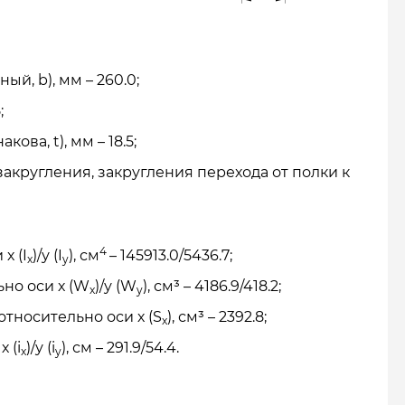
й, b), мм – 260.0;
;
ова, t), мм – 18.5;
акругления, закругления перехода от полки к
4
х (I
)/у (I
), см
– 145913.0/5436.7;
x
y
но оси х (W
)/у (W
), см³ – 4186.9/418.2;
x
y
тносительно оси х (S
), см³ – 2392.8;
x
 (i
)/у (i
), см – 291.9/54.4.
x
y