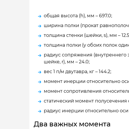
общая высота (h), мм – 697.0;
ширина полки (прокат равнополочны
толщина стенки (шейки, s), мм – 12.5
толщина полки (у обоих полок одинак
радиус сопряжения (внутреннего з
шейке, r), мм – 24.0;
вес 1 п/м двутавра, кг – 144.2;
момент инерции относительно оси 
момент сопротивления относитель
статический момент полусечения о
радиус инерции относительно оси х
Два важных момента